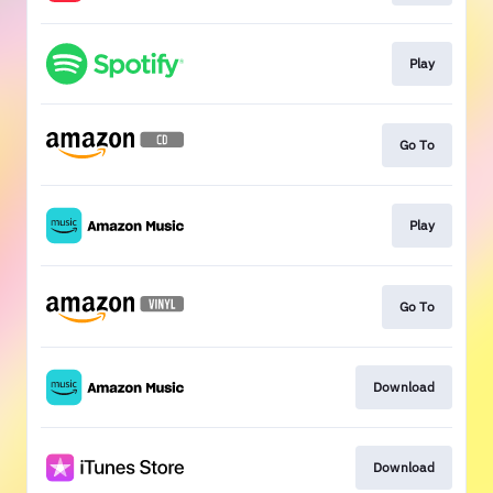
Play
Go To
Play
Go To
Download
Download